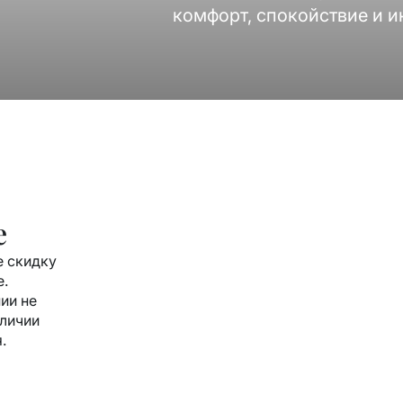
комфорт, спокойствие и 
е
е скидку
е.
ии не
аличии
.