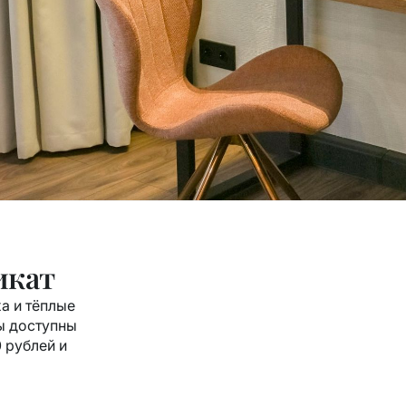
икат
а и тёплые
ы доступны
0 рублей и