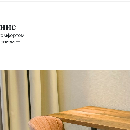
ание
 комфортом
жением —