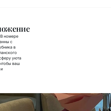
ложение
 В номере
анны с
убника в
панского
сферу уюта
 чтобы ваш
 и