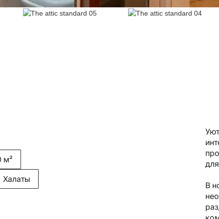
Уют
инт
про
0 м²
для
Халаты
В н
нео
раз
ком