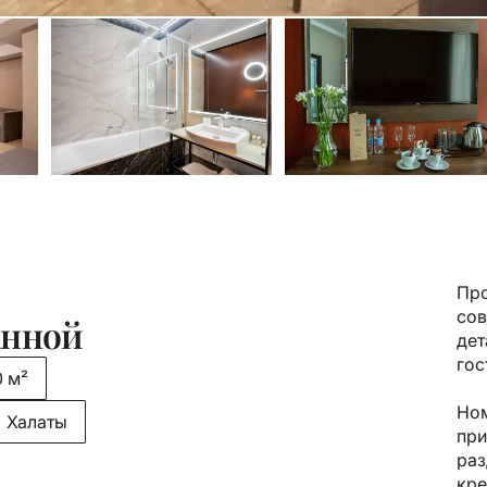
Про
сов
анной
дет
гос
0 м²
Ном
Халаты
при
раз
кре