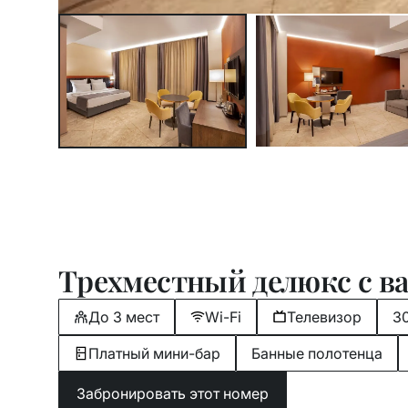
Трехместный делюкс с в
До 3 мест
Wi-Fi
Телевизор
3
Платный мини-бар
Банные полотенца
Забронировать этот номер