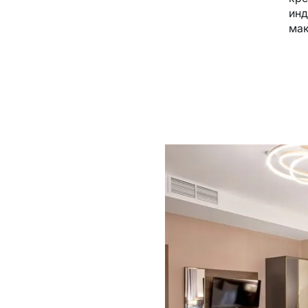
инд
мак